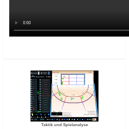
Nächster Beitrag: THSA Season Saisonauswertung
Weiter
Taktik und Spielanalyse