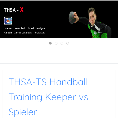
Mobile Menu Toggle
THSA-TS Handball
Training Keeper vs.
Spieler