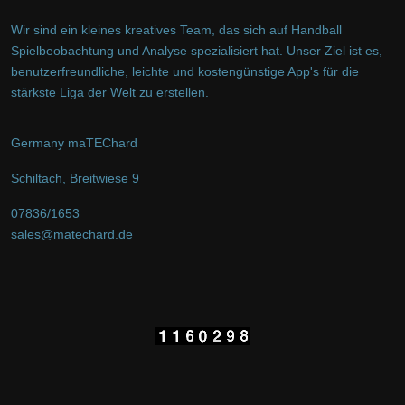
Wir sind ein kleines kreatives Team, das sich auf Handball
Spielbeobachtung und Analyse spezialisiert hat. Unser Ziel ist es,
benutzerfreundliche, leichte und kostengünstige App's für die
stärkste Liga der Welt zu erstellen.
Germany maTEChard
Schiltach, Breitwiese 9
07836/1653
sales@matechard.de