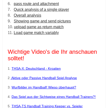
6.
pass route and attachment
7.
Quick analysis of a single player
8.
Overall analysis
9.
Showing game and send pictures
10.
upload game as return match
11.
Load game match variably
Wichtige Video's die Ihr anschauen
solltet!
1.
THSA-X: Deutschland - Kroatien
2.
Aktive oder Passive Handball Spiel Analyse
3.
Wurfbilder im Handball! Wieso überhaupt?
4.
Das Spiel aus der Sichtweise eines Handball Trainers?!
5.
THSA-TS Handball Training Keeper vs. Spieler