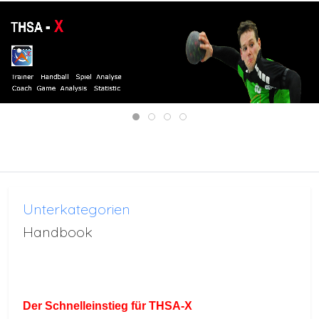
Mobile Menu Toggle
Unterkategorien
Handbook
Der Schnelleinstieg für THSA-X