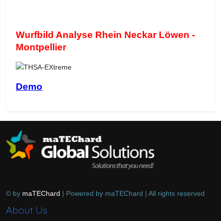
Wurfbild Analyse Rhein Neckar Löwen -
Montpellier
Demo
© by
maTEChard
| Powered by maTEChard | All rights reserved
About Us