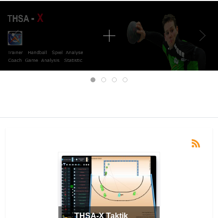
Mobile Menu Toggle
THSA-X Taktik