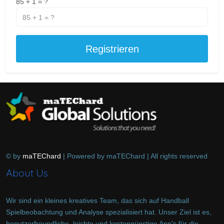
85 + 1 = ?
Registrieren
© by
maTEChard
| Powered by maTEChard | All rights reserved
About Us
Wir sind ein kleines kreatives Team, das sich auf Handball
Spielbeobachtung und Analyse spezialisiert hat. Unser Ziel ist es,
benutzerfreundliche, leichte und kostengünstige App's für die