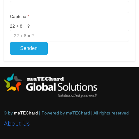
Captcha
*
22 + 8 = ?
Senden
© by
maTEChard
| Powered by maTEChard | All rights reserved
About Us